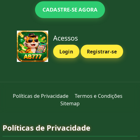
CADASTRE-SE AGORA
Acessos
Login
Registrar-se
Políticas de Privacidade
Termos e Condições
Sitemap
Políticas de Privacidade