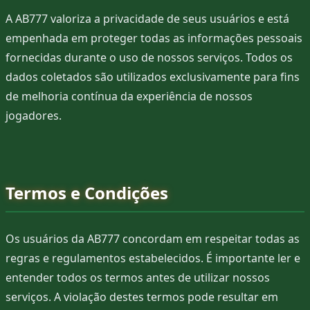
A AB777 valoriza a privacidade de seus usuários e está
empenhada em proteger todas as informações pessoais
fornecidas durante o uso de nossos serviços. Todos os
dados coletados são utilizados exclusivamente para fins
de melhoria contínua da experiência de nossos
jogadores.
Termos e Condições
Os usuários da AB777 concordam em respeitar todas as
regras e regulamentos estabelecidos. É importante ler e
entender todos os termos antes de utilizar nossos
serviços. A violação destes termos pode resultar em