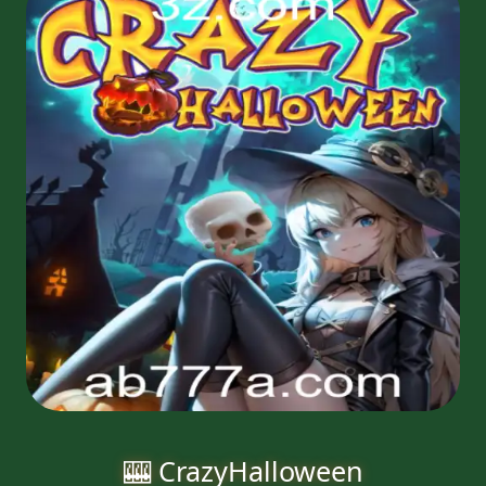
🎰 CrazyHalloween