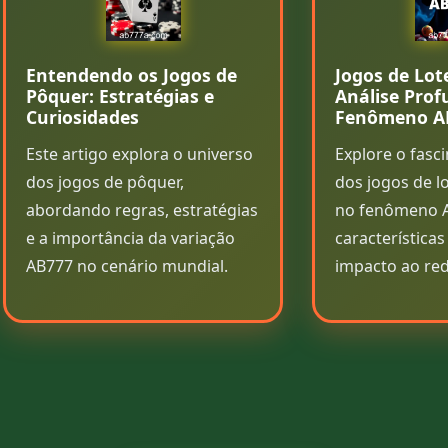
Entendendo os Jogos de
Jogos de Lot
Pôquer: Estratégias e
Análise Pro
Curiosidades
Fenômeno A
Este artigo explora o universo
Explore o fasc
dos jogos de pôquer,
dos jogos de l
abordando regras, estratégias
no fenômeno A
e a importância da variação
características
AB777 no cenário mundial.
impacto ao re