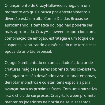
O lançamento de CrazyHalloween chega em um
momento em que a busca por entretenimento e
diversão está em alta. Com o Dia das Bruxas se
aproximando, a temática do jogo não poderia ser
mais apropriada. CrazyHalloween proporciona uma
combinação de emoção, estratégia e um toque de
suspense, capturando a essência do que torna essa
época do ano tão especial.
O jogo é ambientado em uma cidade fictícia onde
criaturas mágicas e seres sobrenaturais coexistem.
Os jogadores são desafiados a solucionar enigmas,
derrotar monstros e coletar itens especiais para
avançar para as próximas fases. Com uma narrativa
rica e cheia de surpresas, CrazyHalloween promete
manter os jogadores na borda de seus assentos.