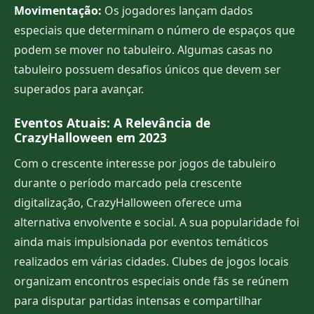
Movimentação:
Os jogadores lançam dados
especiais que determinam o número de espaços que
podem se mover no tabuleiro. Algumas casas no
tabuleiro possuem desafios únicos que devem ser
superados para avançar.
Eventos Atuais: A Relevância de
CrazyHalloween em 2023
Com o crescente interesse por jogos de tabuleiro
durante o período marcado pela crescente
digitalização, CrazyHalloween oferece uma
alternativa envolvente e social. A sua popularidade foi
ainda mais impulsionada por eventos temáticos
realizados em várias cidades. Clubes de jogos locais
organizam encontros especiais onde fãs se reúnem
para disputar partidas intensas e compartilhar