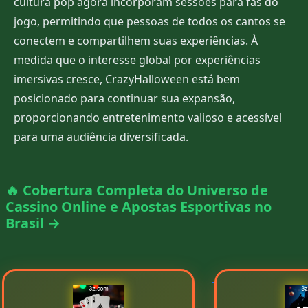
cultura pop agora incorporam sessões para fãs do
jogo, permitindo que pessoas de todos os cantos se
conectem e compartilhem suas experiências. À
medida que o interesse global por experiências
imersivas cresce, CrazyHalloween está bem
posicionado para continuar sua expansão,
proporcionando entretenimento valioso e acessível
para uma audiência diversificada.
🔥 Cobertura Completa do Universo de
Cassino Online e Apostas Esportivas no
Brasil →