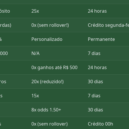
ósito
25x
24 horas
erdas)
0x (sem rollover!)
Crédito segunda-fe
%
Personalizado
Permanente
.000
N/A
7 dias
0x ganhos até R$ 500
24 horas
ros
20x (reduzido!)
30 dias
os
15x
7 dias
8x odds 1.50+
30 dias
s
0x (sem rollover)
Crédito 00h