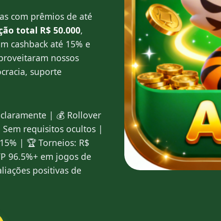
ias com prêmios de até
ão total R$ 50.000
,
om cashback até 15% e
proveitaram nossos
cracia, suporte
claramente | 💰 Rollover
 Sem requisitos ocultos |
 15% | 🏆 Torneios: R$
RTP 96.5%+ em jogos de
liações positivas de