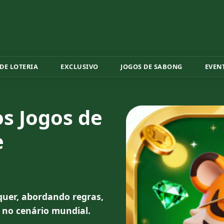
DE LOTERIA
EXCLUSIVO
JOGOS DE SABONG
EVEN
s Jogos de
e
ôquer, abordando regras,
 no cenário mundial.