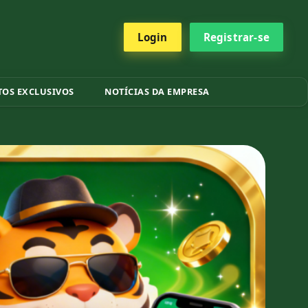
Login
Registrar-se
TOS EXCLUSIVOS
NOTÍCIAS DA EMPRESA