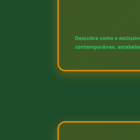
Descubra como o exclusiv
contemporâneo, estabele