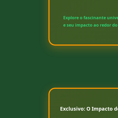
Explore o fascinante univ
e seu impacto ao redor d
Exclusivo: O Impacto 