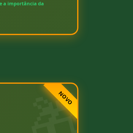
 e a importância da
NOVO