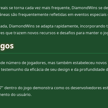
eais se torna cada vez mais frequente, DiamondWins se d
râneas são frequentemente refletidas em eventos especiais
rada, DiamondWins se adapta rapidamente, incorporando t
lares que trazem novos recursos e desafios para manter o jo
ogos
de número de jogadores, mas também estabeleceu novos 
 testemunho da eficácia de seu design e da profundidade de
777" dentro do jogo demonstra como os desenvolvedores es
ento do usuário.