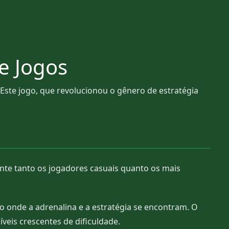
e Jogos
ste jogo, que revolucionou o gênero de estratégia
nte tanto os jogadores casuais quanto os mais
o onde a adrenalina e a estratégia se encontram. O
veis crescentes de dificuldade.