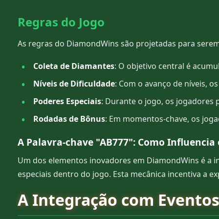
Regras do Jogo
As regras do DiamondWins são projetadas para serem 
Coleta de Diamantes
: O objetivo central é acum
Níveis de Dificuldade
: Com o avanço de níveis, o
Poderes Especiais
: Durante o jogo, os jogadores
Rodadas de Bônus
: Em momentos-chave, os joga
A Palavra-chave "AB777": Como Influencia 
Um dos elementos inovadores em DiamondWins é a inc
especiais dentro do jogo. Esta mecânica incentiva a 
A Integração com Eventos