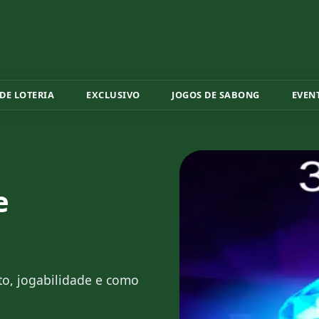
DE LOTERIA
EXCLUSIVO
JOGOS DE SABONG
EVEN
e
o, jogabilidade e como