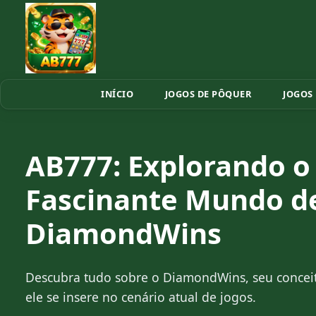
INÍCIO
JOGOS DE PÔQUER
JOGOS 
AB777: Explorando o
Fascinante Mundo d
DiamondWins
Descubra tudo sobre o DiamondWins, seu conceit
ele se insere no cenário atual de jogos.