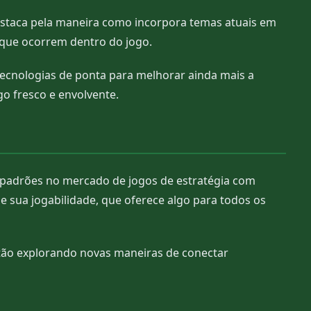
estaca pela maneira como incorpora temas atuais em
 que ocorrem dentro do jogo.
ecnologias de ponta para melhorar ainda mais a
go fresco e envolvente.
padrões no mercado de jogos de estratégia com
 sua jogabilidade, que oferece algo para todos os
tão explorando novas maneiras de conectar