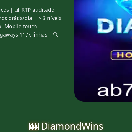
icos | 📊 RTP auditado
os grátis/dia | ⚡ 3 níveis
📱 Mobile touch
gaways 117k linhas | 🔍
🎰 DiamondWins