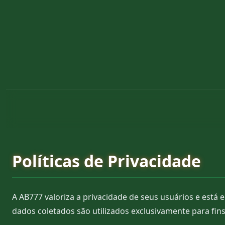
Políticas de Privacidade
A AB777 valoriza a privacidade de seus usuários e est
dados coletados são utilizados exclusivamente para fin