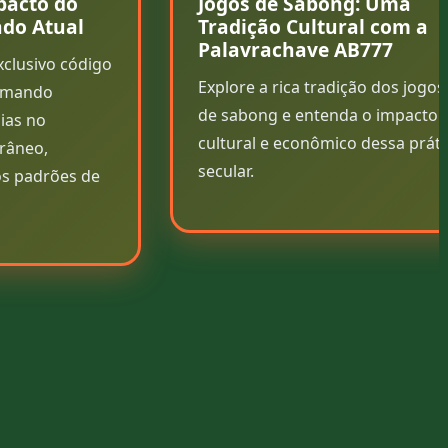
pacto do
Jogos de Sabong: Uma
do Atual
Tradição Cultural com a
Palavrachave AB777
clusivo código
Explore a rica tradição dos jogos
ormando
de sabong e entenda o impacto
ias no
cultural e econômico dessa práti
râneo,
secular.
s padrões de