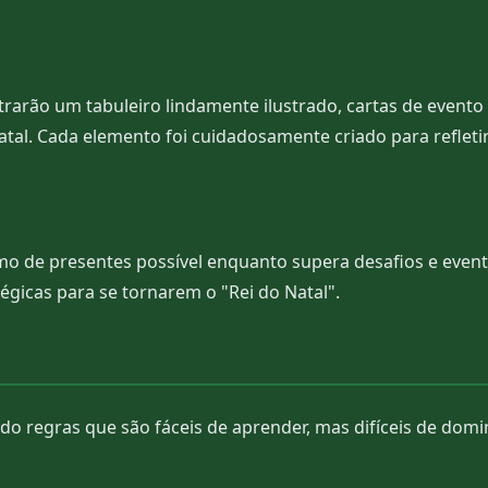
rarão um tabuleiro lindamente ilustrado, cartas de evento
al. Cada elemento foi cuidadosamente criado para refletir
ximo de presentes possível enquanto supera desafios e eve
tégicas para se tornarem o "Rei do Natal".
do regras que são fáceis de aprender, mas difíceis de domin