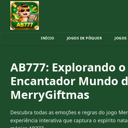
INÍCIO
JOGOS DE PÔQUER
JOGOS 
AB777: Explorando o
Encantador Mundo d
MerryGiftmas
Descubra todas as emoções e regras do jogo Me
experiência interativa que captura o espírito nat