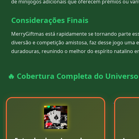
de minijogos adicionais que oferecem prêmios ou van
Considerações Finais
MerryGiftmas está rapidamente se tornando parte esse
diversão e competição amistosa, faz desse jogo uma e
duradouras, reunindo o melhor do espírito natalino e
🔥 Cobertura Completa do Universo 