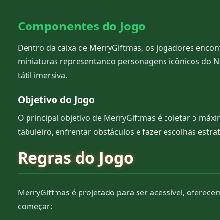
Componentes do Jogo
Dentro da caixa de MerryGiftmas, os jogadores encont
miniaturas representando personagens icônicos do Nat
tátil imersiva.
Objetivo do Jogo
O principal objetivo de MerryGiftmas é coletar o má
tabuleiro, enfrentar obstáculos e fazer escolhas estra
Regras do Jogo
MerryGiftmas é projetado para ser acessível, oferecen
começar: