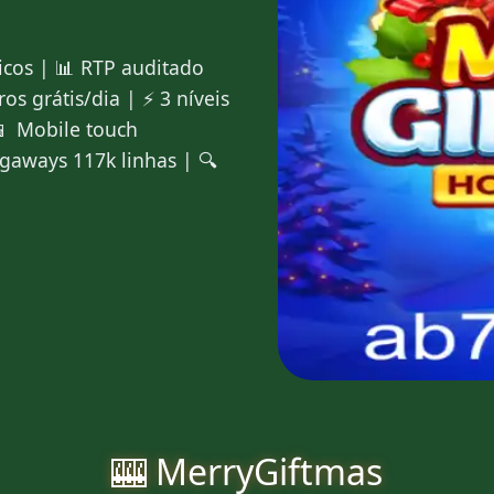
icos | 📊 RTP auditado
os grátis/dia | ⚡ 3 níveis
📱 Mobile touch
gaways 117k linhas | 🔍
🎰 MerryGiftmas