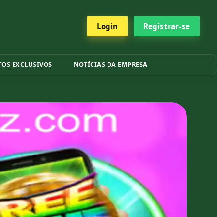
Login
Registrar-se
TOS EXCLUSIVOS
NOTÍCIAS DA EMPRESA