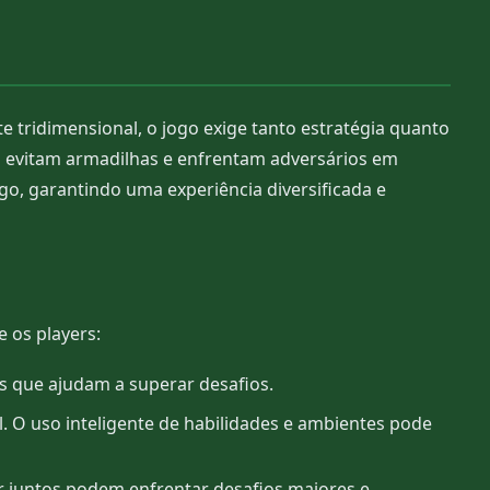
ridimensional, o jogo exige tanto estratégia quanto
to evitam armadilhas e enfrentam adversários em
go, garantindo uma experiência diversificada e
 os players:
es que ajudam a superar desafios.
l. O uso inteligente de habilidades e ambientes pode
r juntos podem enfrentar desafios maiores e