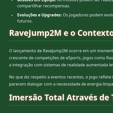
compartilhar recompensas.
Evoluções e Upgrades:
Os jogadores podem evolui
futuros.
RaveJump2M e o Contexto
O lançamento de RaveJump2M ocorre em um momento o
crescente de competições de eSports, jogos como Rav
a integração com sistemas de realidade aumentada leva
No que diz respeito a eventos recentes, o jogo reflet
parecem dialogar com a necessidade de energia limpa
Imersão Total Através de