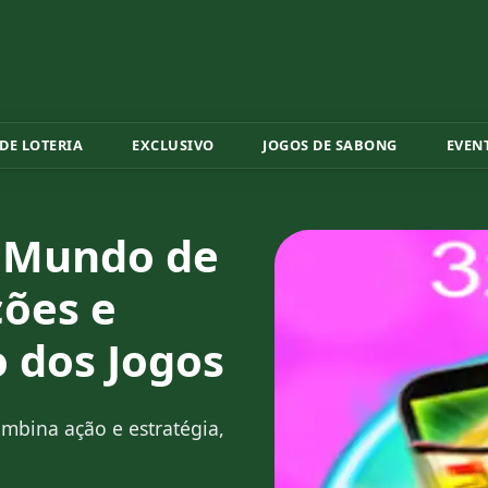
DE LOTERIA
EXCLUSIVO
JOGOS DE SABONG
EVEN
o Mundo de
ões e
 dos Jogos
bina ação e estratégia,