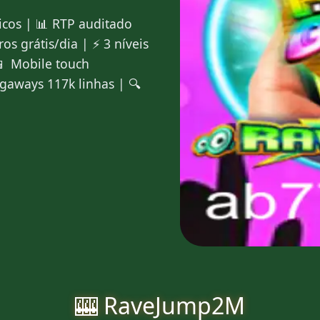
icos | 📊 RTP auditado
os grátis/dia | ⚡ 3 níveis
📱 Mobile touch
gaways 117k linhas | 🔍
🎰 RaveJump2M