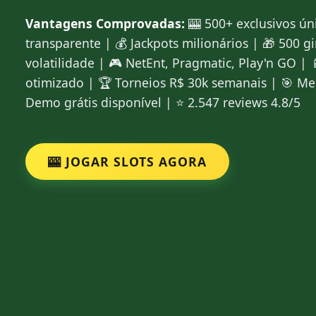
Vantagens Comprovadas:
🎰 500+ exclusivos ún
transparente | 💰 Jackpots milionários | 🎁 500 gir
volatilidade | 🎮 NetEnt, Pragmatic, Play'n GO | 
otimizado | 🏆 Torneios R$ 30k semanais | 🎯 Me
Demo grátis disponível | ⭐ 2.547 reviews 4.8/5
🎰 JOGAR SLOTS AGORA