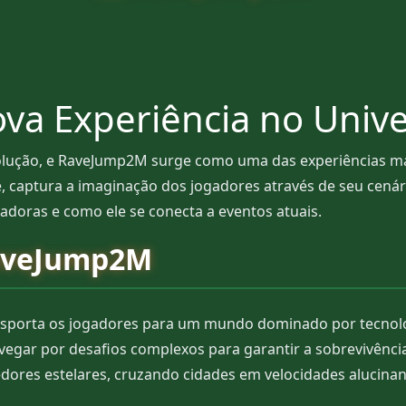
a Experiência no Univ
lução, e RaveJump2M surge como uma das experiências mai
, captura a imaginação dos jogadores através de seu cenári
doras e como ele se conecta a eventos atuais.
RaveJump2M
porta os jogadores para um mundo dominado por tecnolog
vegar por desafios complexos para garantir a sobrevivênc
res estelares, cruzando cidades em velocidades alucinante