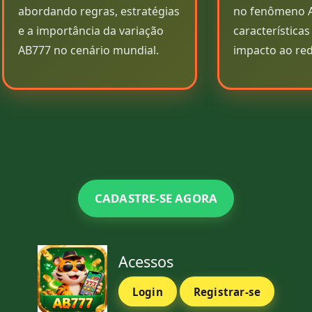
abordando regras, estratégias
no fenômeno A
e a importância da variação
características
AB777 no cenário mundial.
impacto ao re
CADASTRE-SE AGORA
Acessos
Login
Registrar-se