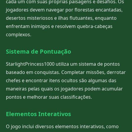
cada um com suas próprias paisagens e desafios. Os
jogadores devem navegar por florestas encantadas,
desertos misteriosos e ilhas flutuantes, enquanto
enfrentam inimigos e resolvem quebra-cabeças
complexos.
Sistema de Pontuação
StarlightPrincess1000 utiliza um sistema de pontos
baseado em conquistas. Completar missões, derrotar
chefes e encontrar itens ocultos são algumas das
maneiras pelas quais os jogadores podem acumular
pontos e melhorar suas classificações.
Elementos Interativos
O jogo inclui diversos elementos interativos, como