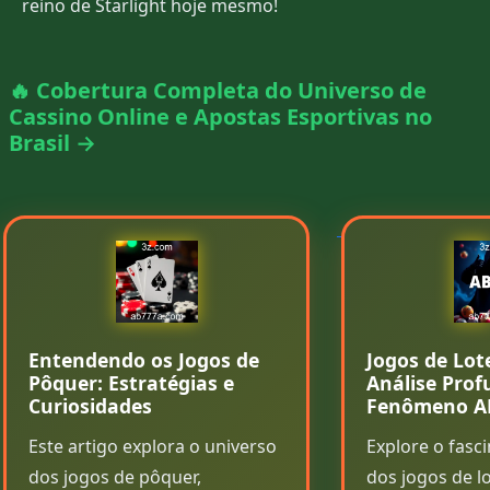
reino de Starlight hoje mesmo!
🔥 Cobertura Completa do Universo de
Cassino Online e Apostas Esportivas no
Brasil →
Entendendo os Jogos de
Jogos de Lot
Pôquer: Estratégias e
Análise Pro
Curiosidades
Fenômeno A
Este artigo explora o universo
Explore o fasc
dos jogos de pôquer,
dos jogos de l