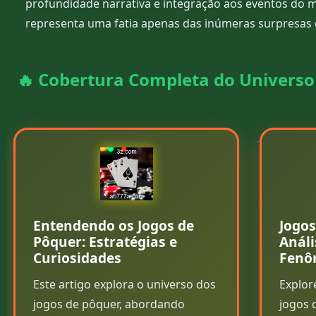
profundidade narrativa e integração aos eventos do m
representa uma fatia apenas das inúmeras surpresas q
🔥 Cobertura Completa do Universo 
Entendendo os Jogos de
Jogos
Pôquer: Estratégias e
Análi
Curiosidades
Fenô
Este artigo explora o universo dos
Explor
jogos de pôquer, abordando
jogos 