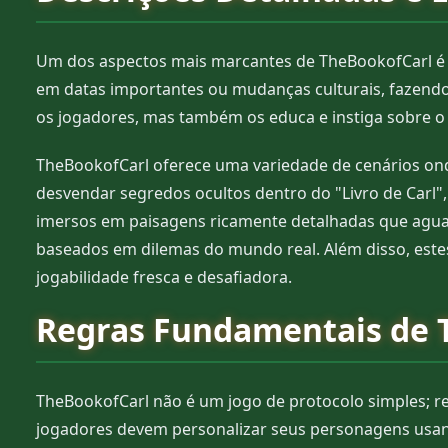
Um dos aspectos mais marcantes de TheBookofCarl é su
em datas importantes ou mudanças culturais, fazendo
os jogadores, mas também os educa e instiga sobre o
TheBookofCarl oferece uma variedade de cenários onde 
desvendar segredos ocultos dentro do "Livro de Carl",
imersos em paisagens ricamente detalhadas que aguar
baseados em dilemas do mundo real. Além disso, este
jogabilidade fresca e desafiadora.
Regras Fundamentais de 
TheBookofCarl não é um jogo de protocolo simples; r
jogadores devem personalizar seus personagens usand