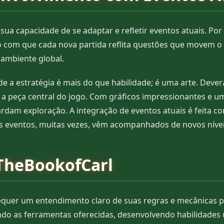
a capacidade de se adaptar e refletir eventos atuais. Por
 com que cada nova partida reflita questões que movem o 
 ambiente global.
a estratégia é mais do que habilidade; é uma arte. Deverá 
 a peça central do jogo. Com gráficos impressionantes e um
dam exploração. A integração de eventos atuais é feita 
s eventos, muitas vezes, vêm acompanhados de novos nívei
TheBookofCarl
equer um entendimento claro de suas regras e mecânicas 
o as ferramentas oferecidas, desenvolvendo habilidades ú