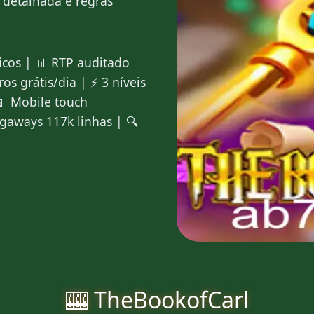
 detalhada e regras
icos | 📊 RTP auditado
os grátis/dia | ⚡ 3 níveis
📱 Mobile touch
gaways 117k linhas | 🔍
🎰 TheBookofCarl