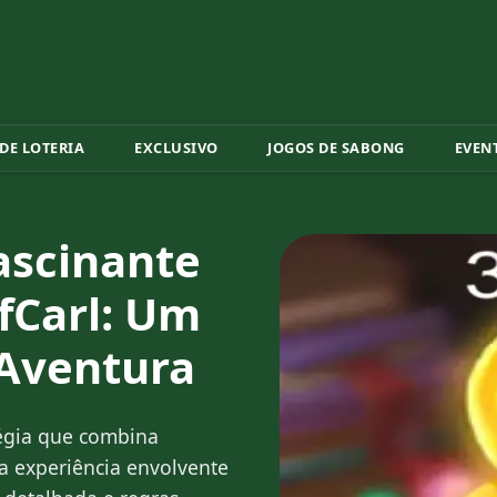
DE LOTERIA
EXCLUSIVO
JOGOS DE SABONG
EVEN
ascinante
Carl: Um
 Aventura
égia que combina
ma experiência envolvente